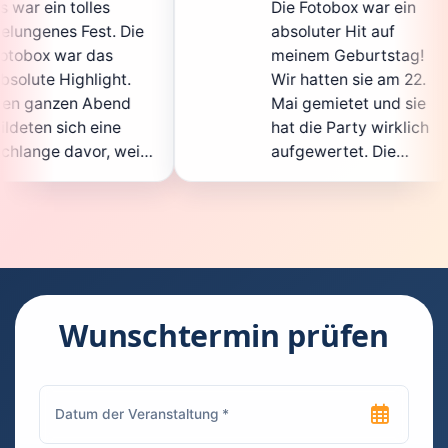
Die Fotobox war ein
sp
Die
absoluter Hit auf
Ho
meinem Geburtstag!
ga
t.
Wir hatten sie am 22.
en
d
Mai gemietet und sie
de
hat die Party wirklich
So
eil
aufgewertet. Die
au
cht
Auswahl an lustigen
Gä
Accessoires war
ge
en.
super, und die Fotos
wa
t
waren von bester
su
Qualität. Die
Re
die
Bedienung war
Ha
kinderleicht – jeder
su
Wunschtermin prüfen
konnte einfach ein
ka
uch
Foto machen, wann
ru
en
immer er wollte.
da
Besonders toll fand
Fo
n
ich, dass man die
je