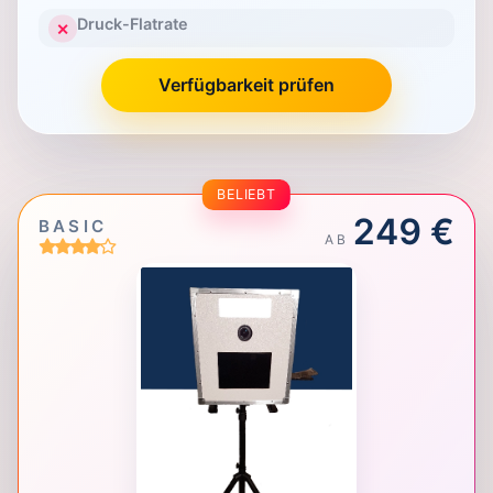
Druck-Flatrate
✕
Verfügbarkeit prüfen
BELIEBT
249 €
BASIC
AB