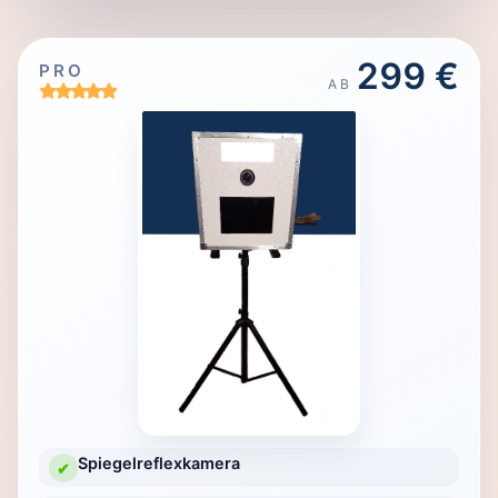
299 €
PRO
AB
Spiegelreflexkamera
✔