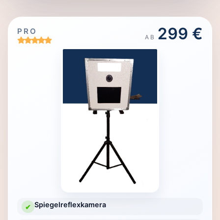
299 €
PRO
AB
Spiegelreflexkamera
✔