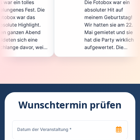
Die Fotobox war ein
spi
Die
absoluter Hit auf
Hoc
meinem Geburtstag!
gan
.
Wir hatten sie am 22.
en
d
Mai gemietet und sie
de
hat die Party wirklich
So
eil
aufgewertet. Die
auc
cht
Auswahl an lustigen
Gä
Accessoires war
ge
n.
super, und die Fotos
wa
t
waren von bester
sup
Qualität. Die
Re
die
Bedienung war
Ha
kinderleicht – jeder
sup
Wunschtermin prüfen
konnte einfach ein
kan
uch
Foto machen, wann
ru
en
immer er wollte.
das
Besonders toll fand
Fo
n
ich, dass man die
jed