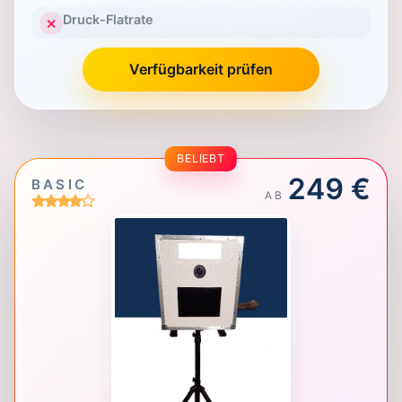
Druck-Flatrate
✕
Verfügbarkeit prüfen
BELIEBT
249 €
BASIC
AB