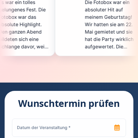
Die Fotobox war ein
sp
 Die
absoluter Hit auf
Ho
meinem Geburtstag!
ga
t.
Wir hatten sie am 22.
e
nd
Mai gemietet und sie
d
e
hat die Party wirklich
S
weil
aufgewertet. Die
au
icht
Auswahl an lustigen
G
Accessoires war
g
en.
super, und die Fotos
w
nt
waren von bester
su
Qualität. Die
R
 die
Bedienung war
H
kinderleicht – jeder
su
Wunschtermin prüfen
konnte einfach ein
ka
euch
Foto machen, wann
r
hen
immer er wollte.
da
Besonders toll fand
F
en
ich, dass man die
je