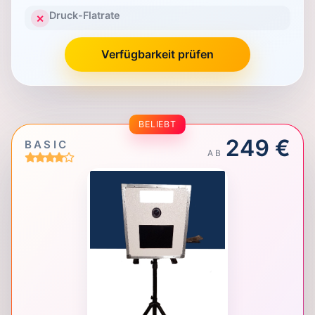
Druck-Flatrate
✕
Verfügbarkeit prüfen
BELIEBT
249 €
BASIC
AB