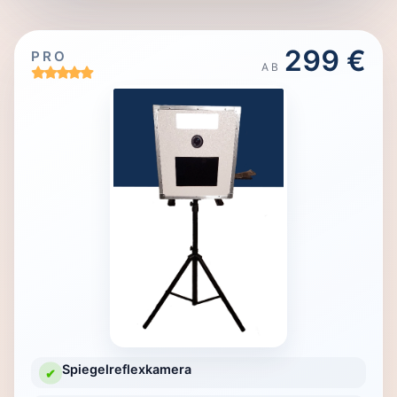
299 €
PRO
AB
Spiegelreflexkamera
✔