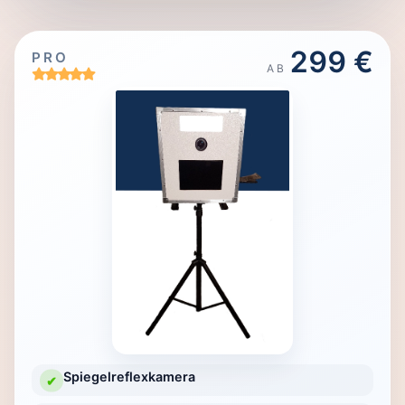
299 €
PRO
AB
Spiegelreflexkamera
✔