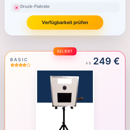
Druck-Flatrate
✕
Verfügbarkeit prüfen
BELIEBT
249 €
BASIC
AB