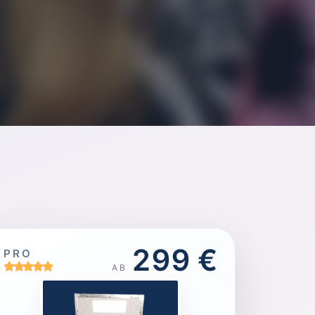
299 €
PRO
AB