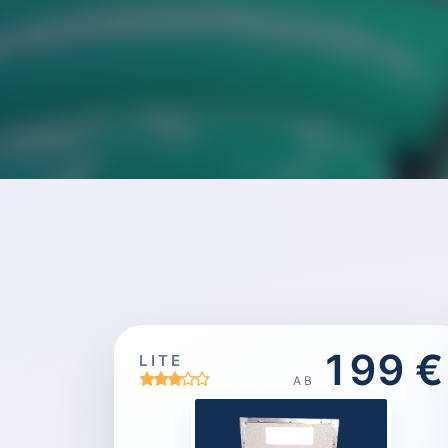
199 €
LITE
AB