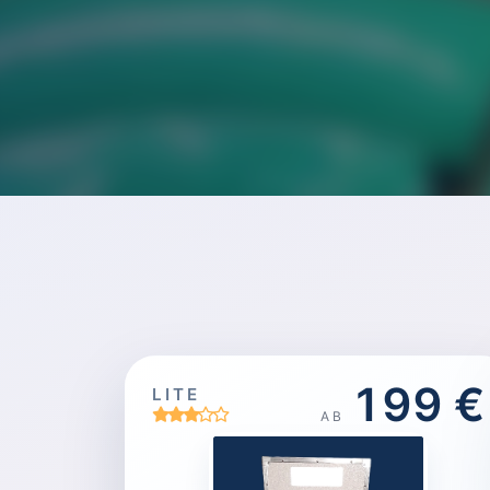
199 €
LITE
AB