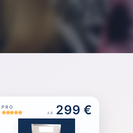
299 €
PRO
AB