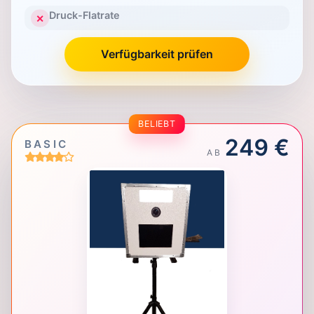
Druck-Flatrate
✕
Verfügbarkeit prüfen
BELIEBT
249 €
BASIC
AB