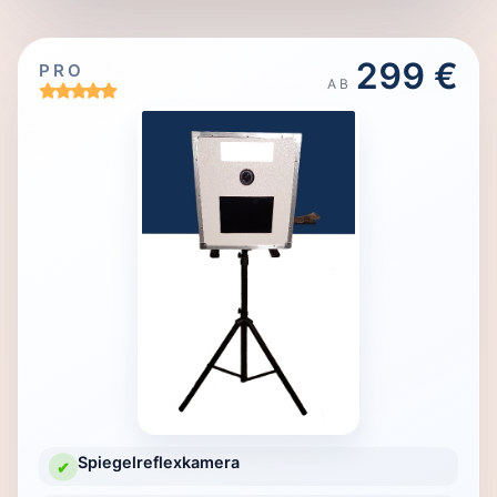
299 €
PRO
AB
Spiegelreflexkamera
✔