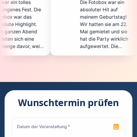
Die Fotobox war ein
spi
Die
absoluter Hit auf
Hoc
meinem Geburtstag!
gan
.
Wir hatten sie am 22.
en
d
Mai gemietet und sie
de
hat die Party wirklich
So
eil
aufgewertet. Die
auc
cht
Auswahl an lustigen
Gä
Accessoires war
ge
n.
super, und die Fotos
war
t
waren von bester
sup
Qualität. Die
Req
die
Bedienung war
Ha
kinderleicht – jeder
sup
Wunschtermin prüfen
konnte einfach ein
kan
uch
Foto machen, wann
ru
en
immer er wollte.
das
Besonders toll fand
Fo
n
ich, dass man die
jed