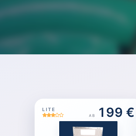
199 €
LITE
AB