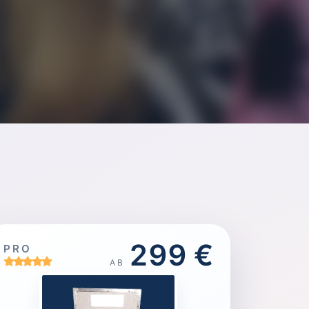
299 €
PRO
AB