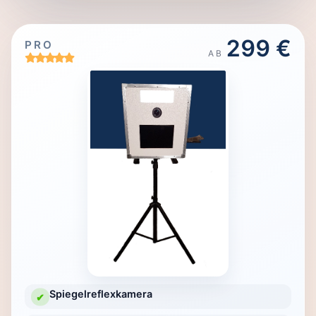
299 €
PRO
AB
Spiegelreflexkamera
✔