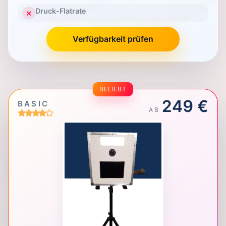
Druck-Flatrate
✕
Verfügbarkeit prüfen
BELIEBT
249 €
BASIC
AB