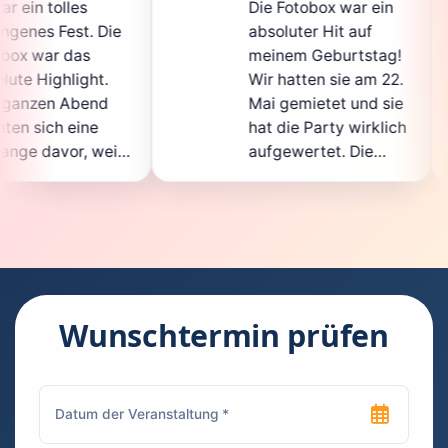
Die Fotobox war ein
spitz
e
absoluter Hit auf
Hochz
meinem Geburtstag!
ganz 
Wir hatten sie am 22.
entst
Mai gemietet und sie
der
hat die Party wirklich
Sofor
l
aufgewertet. Die
auch 
t
Auswahl an lustigen
Gäst
Accessoires war
gewan
super, und die Fotos
waren
waren von bester
super
Qualität. Die
Requi
e
Bedienung war
Handl
kinderleicht – jeder
super
Wunschtermin prüfen
konnte einfach ein
kann'
h
Foto machen, wann
rund
immer er wollte.
das i
Besonders toll fand
Fotoe
ich, dass man die
jedes