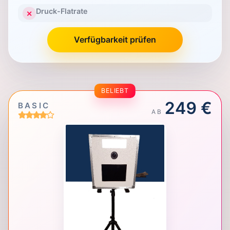
Druck-Flatrate
✕
Verfügbarkeit prüfen
BELIEBT
249 €
BASIC
AB