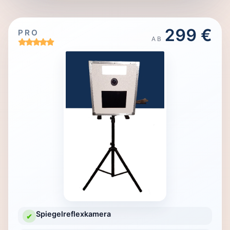
299 €
PRO
AB
Spiegelreflexkamera
✔