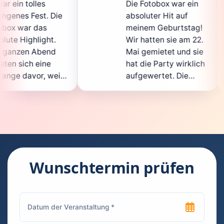
Die Fotobox war ein
spi
ie
absoluter Hit auf
Hoc
meinem Geburtstag!
ganz
Wir hatten sie am 22.
ent
Mai gemietet und sie
der
hat die Party wirklich
Sof
il
aufgewertet. Die
auc
ht
Auswahl an lustigen
Gäs
Accessoires war
gew
n.
super, und die Fotos
war
waren von bester
sup
Qualität. Die
Req
ie
Bedienung war
Han
kinderleicht – jeder
sup
Wunschtermin prüfen
konnte einfach ein
kan
ch
Foto machen, wann
run
n
immer er wollte.
das
Besonders toll fand
Fot
ich, dass man die
jede