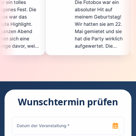
Die Fotobox war ein
sp
Die
absoluter Hit auf
Ho
meinem Geburtstag!
ga
t.
Wir hatten sie am 22.
en
d
Mai gemietet und sie
de
hat die Party wirklich
So
eil
aufgewertet. Die
au
cht
Auswahl an lustigen
Gä
Accessoires war
ge
en.
super, und die Fotos
wa
t
waren von bester
su
Qualität. Die
Re
die
Bedienung war
Ha
kinderleicht – jeder
su
Wunschtermin prüfen
konnte einfach ein
ka
uch
Foto machen, wann
ru
en
immer er wollte.
da
Besonders toll fand
Fo
n
ich, dass man die
je