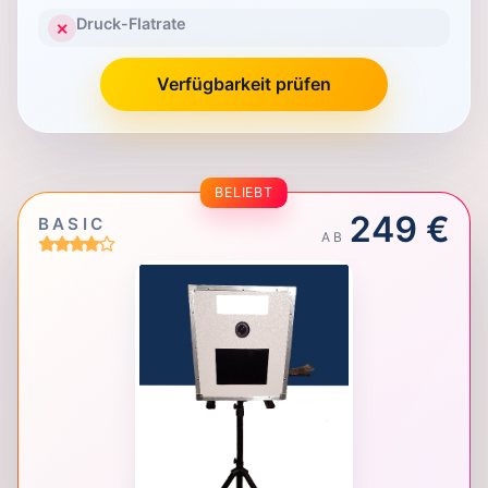
Druck-Flatrate
✕
Verfügbarkeit prüfen
BELIEBT
249 €
BASIC
AB