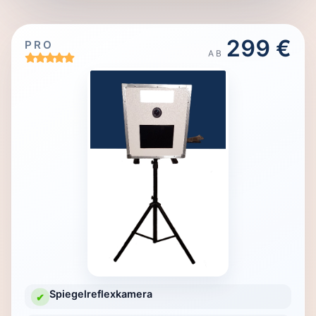
299 €
PRO
AB
Spiegelreflexkamera
✔