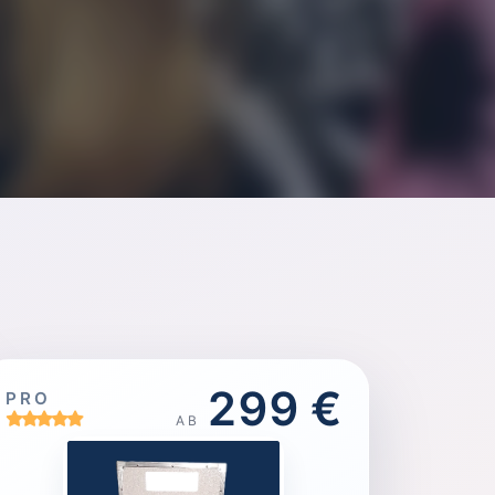
299 €
PRO
AB