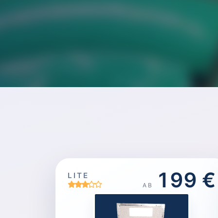
199 €
LITE
AB