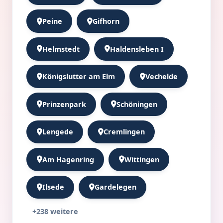
Peine
Gifhorn
Helmstedt
Haldensleben I
Königslutter am Elm
Vechelde
Prinzenpark
Schöningen
Lengede
Cremlingen
Am Hagenring
Wittingen
Ilsede
Gardelegen
+238 weitere