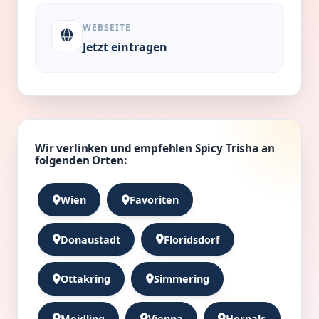
WEBSEITE
Jetzt eintragen
Wir verlinken und empfehlen Spicy Trisha an
folgenden Orten:
Wien
Favoriten
Donaustadt
Floridsdorf
Ottakring
Simmering
Meidling
Vienna
Hernals