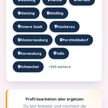
Hietzing
Mödling
Innere Stadt
Stockerau
Klosterneuburg
Perchtoldsdorf
Korneuburg
Tulln
+353 weitere
Schwechat
Profil bearbeiten oder ergänzen
Du bist Anbieter und möchtest die