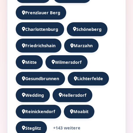
Prenzlauer Berg
Charlottenburg
Schöneberg
Friedrichshain
Marzahn
Mitte
Wilmersdorf
Gesundbrunnen
Lichterfelde
Wedding
Hellersdorf
Reinickendorf
Moabit
+143 weitere
Steglitz