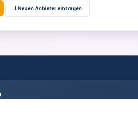
Neuen Anbieter eintragen
n
Ort.
box Mittelschöntal
Fotobox Backnang
box Murrhardt
Fotobox Winnenden