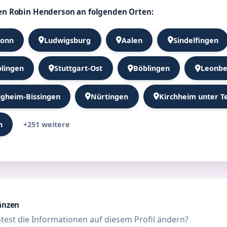
en Robin Henderson an folgenden Orten:
ronn
Ludwigsburg
Aalen
Sindelfingen
lingen
Stuttgart-Ost
Böblingen
Leonbe
igheim-Bissingen
Nürtingen
Kirchheim unter T
+251 weitere
n
änzen
test die Informationen auf diesem Profil ändern?