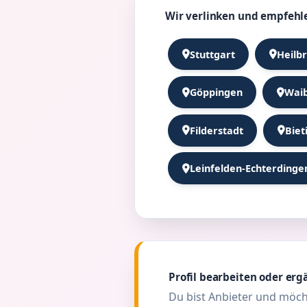
Wir verlinken und empfehl
Stuttgart
Heilb
Göppingen
Waib
Filderstadt
Biet
Leinfelden-Echterdinge
Profil bearbeiten oder erg
Du bist Anbieter und möch