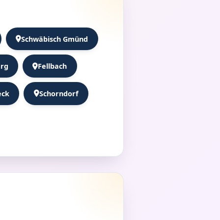
Schwäbisch Gmünd
rg
Fellbach
eck
Schorndorf