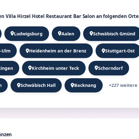
n Villa Hirzel Hotel Restaurant Bar Salon an folgenden Orte
Ludwigsburg
Aalen
Schwäbisch Gmünd
-Ulm
Heidenheim an der Brenz
Stuttgart-Ost
tingen
Kirchheim unter Teck
Schorndorf
+227 weitere
n
Schwäbisch Hall
Backnang
änzen