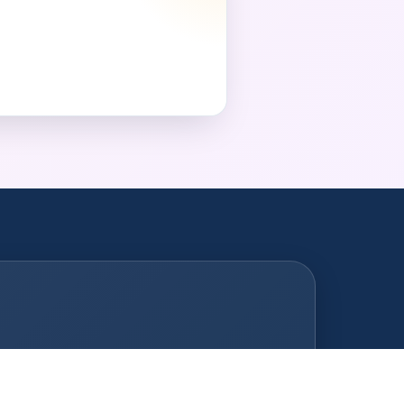
d
Fotobox Schorndorf