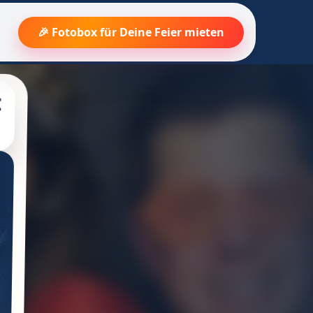
🎉 Fotobox für Deine Feier mieten
t