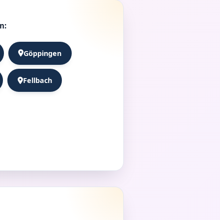
n:
Göppingen
Fellbach