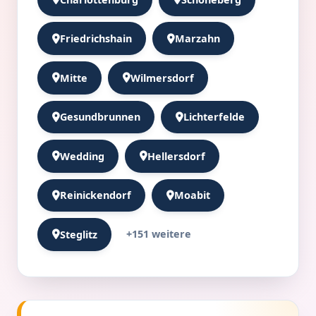
Friedrichshain
Marzahn
Mitte
Wilmersdorf
Gesundbrunnen
Lichterfelde
Wedding
Hellersdorf
Reinickendorf
Moabit
+151 weitere
Steglitz