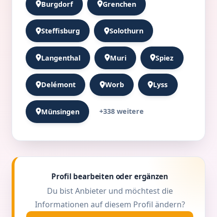
Burgdorf
Grenchen
Steffisburg
Solothurn
Langenthal
Muri
Spiez
Delémont
Worb
Lyss
+338 weitere
Münsingen
Profil bearbeiten oder ergänzen
Du bist Anbieter und möchtest die
Informationen auf diesem Profil ändern?