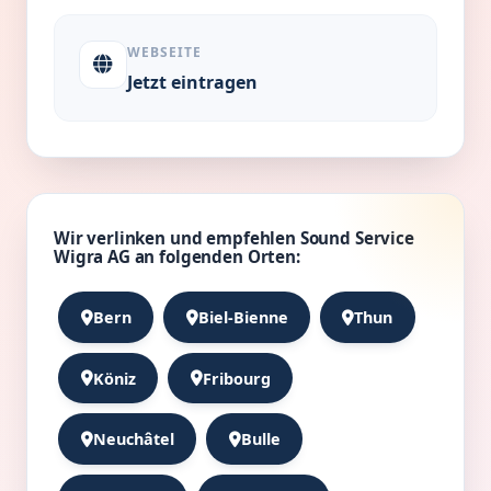
WEBSEITE
Jetzt eintragen
Wir verlinken und empfehlen Sound Service
Wigra AG an folgenden Orten:
Bern
Biel-Bienne
Thun
Köniz
Fribourg
Neuchâtel
Bulle