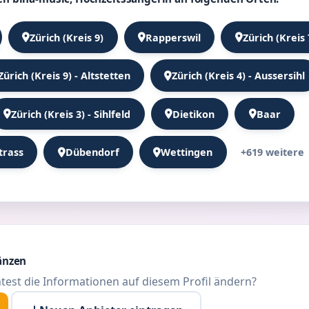
Zürich (Kreis 9)
Rapperswil
Zürich (Kreis 
Zürich (Kreis 9) - Altstetten
Zürich (Kreis 4) - Aussersihl
Zürich (Kreis 3) - Sihlfeld
Dietikon
Baar
+619 weitere
trass
Dübendorf
Wettingen
änzen
test die Informationen auf diesem Profil ändern?