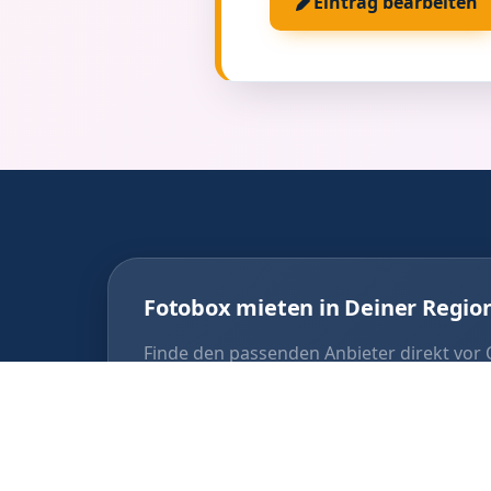
Eintrag bearbeiten
Fotobox mieten in Deiner Regio
Finde den passenden Anbieter direkt vor 
Fotobox Horw
Foto
Fotobox Ebikon
Foto
Fotobox Malters
Foto