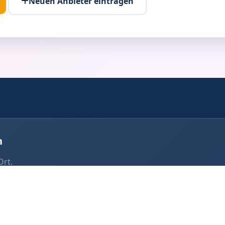
Neuen Anbieter eintragen
n
Ort.
box Adligenswil
Fotobox Kriens
box Neuenkirch
Fotobox Luzern
box Hergiswil
Fotobox Emmen