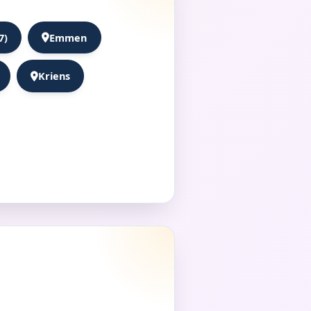
7)
Emmen
Kriens