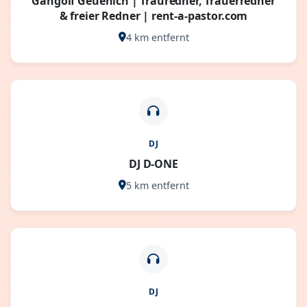
Gangolf Geuenich | Trauredner, Trauerredner
& freier Redner | rent-a-pastor.com
4 km entfernt
DJ
DJ D-ONE
5 km entfernt
DJ