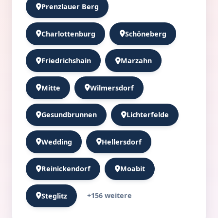
Prenzlauer Berg
Charlottenburg
Schöneberg
Friedrichshain
Marzahn
Mitte
Wilmersdorf
Gesundbrunnen
Lichterfelde
Wedding
Hellersdorf
Reinickendorf
Moabit
+156 weitere
Steglitz