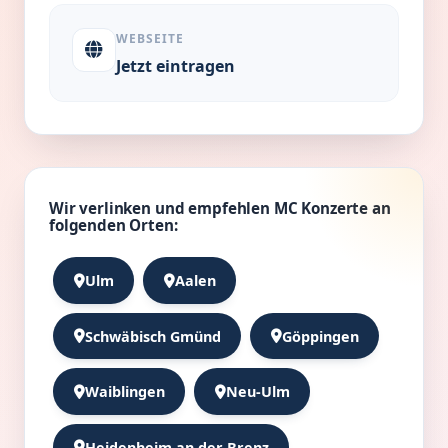
WEBSEITE
Jetzt eintragen
Wir verlinken und empfehlen MC Konzerte an
folgenden Orten:
Ulm
Aalen
Schwäbisch Gmünd
Göppingen
Waiblingen
Neu-Ulm
Heidenheim an der Brenz