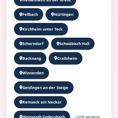
Fellbach
Nürtingen
Kirchheim unter Teck
Schorndorf
Schwäbisch Hall
Backnang
Crailsheim
Winnenden
Geislingen an der Steige
Remseck am Neckar
+210 weitere
Weinstadt-Endersbach