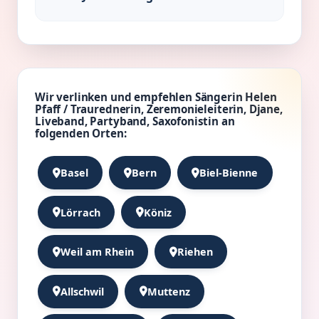
Wir verlinken und empfehlen Sängerin Helen
Pfaff / Traurednerin, Zeremonieleiterin, Djane,
Liveband, Partyband, Saxofonistin an
folgenden Orten:
Basel
Bern
Biel-Bienne
Lörrach
Köniz
Weil am Rhein
Riehen
Allschwil
Muttenz