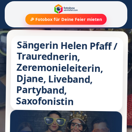
🎉 Fotobox für Deine Feier mieten
Sängerin Helen Pfaff /
Traurednerin,
Zeremonieleiterin,
Djane, Liveband,
Partyband,
Saxofonistin