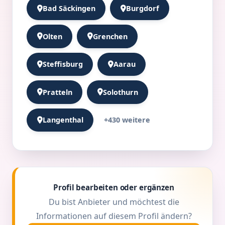
Bad Säckingen
Burgdorf
Olten
Grenchen
Steffisburg
Aarau
Pratteln
Solothurn
+430 weitere
Langenthal
Profil bearbeiten oder ergänzen
Du bist Anbieter und möchtest die
Informationen auf diesem Profil ändern?