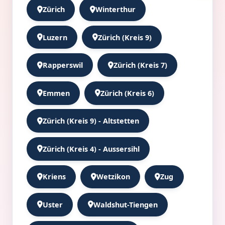
Zürich
Winterthur
Luzern
Zürich (Kreis 9)
Rapperswil
Zürich (Kreis 7)
Emmen
Zürich (Kreis 6)
Zürich (Kreis 9) - Altstetten
Zürich (Kreis 4) - Aussersihl
Kriens
Wetzikon
Zug
Uster
Waldshut-Tiengen