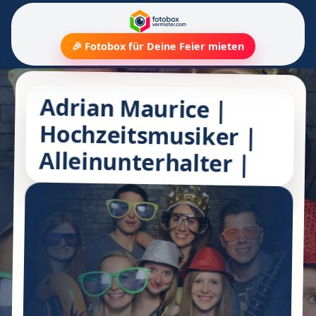
🎉 Fotobox für Deine Feier mieten
Adrian Maurice |
Hochzeitsmusiker |
Alleinunterhalter |