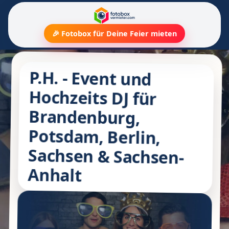
🎉 Fotobox für Deine Feier mieten
P.H. - Event und
Hochzeits DJ für
Brandenburg,
Potsdam, Berlin,
Sachsen & Sachsen-
Anhalt