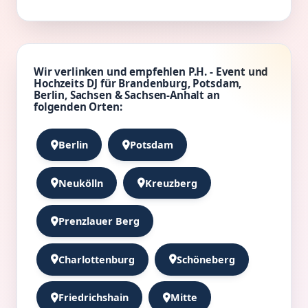
Wir verlinken und empfehlen P.H. - Event und
Hochzeits DJ für Brandenburg, Potsdam,
Berlin, Sachsen & Sachsen-Anhalt an
folgenden Orten:
Berlin
Potsdam
Neukölln
Kreuzberg
Prenzlauer Berg
Charlottenburg
Schöneberg
Friedrichshain
Mitte