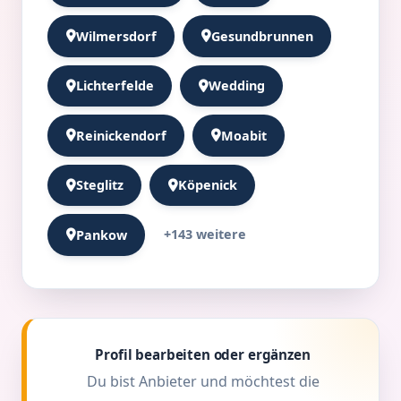
Wilmersdorf
Gesundbrunnen
Lichterfelde
Wedding
Reinickendorf
Moabit
Steglitz
Köpenick
+143 weitere
Pankow
Profil bearbeiten oder ergänzen
Du bist Anbieter und möchtest die