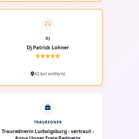
DJ
Dj Patrick Lohner
43 km entfernt
TRAUREDNER
Traurednerin Ludwigsburg - vertraut -
Anna Unger Freie Rednerin