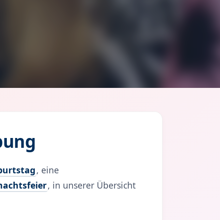
bung
burtstag
, eine
achtsfeier
, in unserer Übersicht