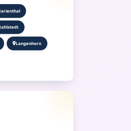
arienthal
Rahlstedt
Langenhorn