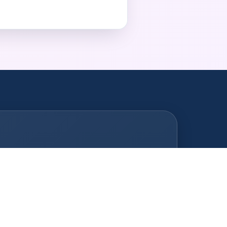
Fotobox Sasel
Fotobox Farmsen-Berne
Fotobox Poppenbüttel