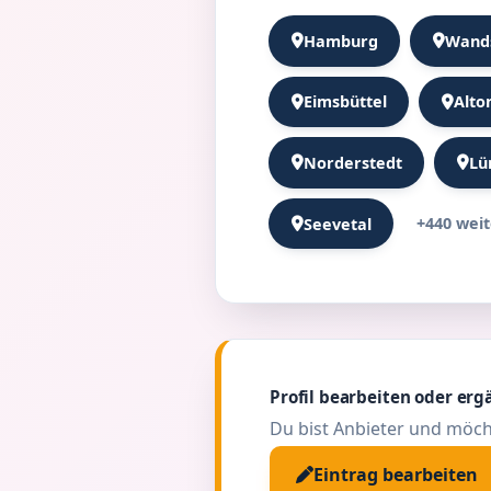
Hamburg
Wand
Eimsbüttel
Alto
Norderstedt
Lü
+440 wei
Seevetal
Profil bearbeiten oder erg
Du bist Anbieter und möch
Eintrag bearbeiten