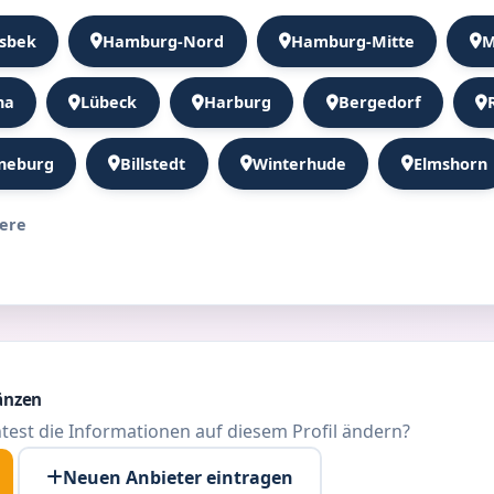
sbek
Hamburg-Nord
Hamburg-Mitte
M
na
Lübeck
Harburg
Bergedorf
neburg
Billstedt
Winterhude
Elmshorn
tere
änzen
test die Informationen auf diesem Profil ändern?
Neuen Anbieter eintragen