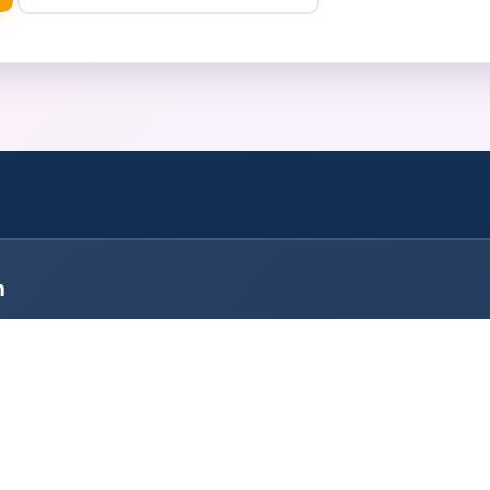
n
Ort.
box Stapelfeld
Fotobox Ahrensburg
box Delingsdorf
Fotobox Volksdorf
box Großensee
Fotobox Rahlstedt