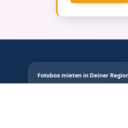
Fotobox mieten in Deiner Regio
Finde den passenden Anbieter direkt vor 
Fotobox Siek
Foto
Fotobox Braak
Foto
Fotobox Hoisdorf
Foto